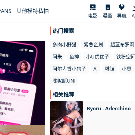
PANS
其他模特私拍
电影
漫画
导航
A
热门搜索
多肉小野猫
紧急企划
超蓝布罗莉
阿朱
鱼神
小U优优子
铁粉空
阿尔卑香小狗子
AI
琳铛
小恩
陈妮腻UNI
相关推荐
Byoru - Arlecchino