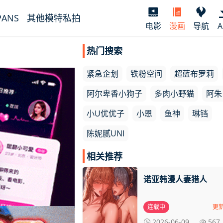
PANS
其他模特私拍
电影
漫画
导航
A
热门搜索
紧急企划
铁粉空间
超蓝布罗莉
阿尔卑香小狗子
多肉小野猫
阿朱
小U优优子
小恩
鱼神
琳铛
陈妮腻UNI
相关推荐
诺亚韩漫人妻猎人
连载中
更新
2026-06-09
567