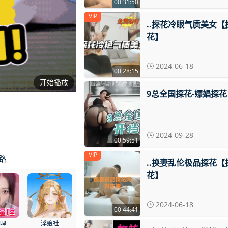
00:31:50
VIP
..探花冷眼气质美女【
花】
2024-06-18
00:28:15
开始播放
9总全国探花-嫖娼探花
2024-09-28
00:59:51
VIP
路
..换妻乱伦极品探花【
花】
2024-06-18
00:44:41
哔哩
淫娘社