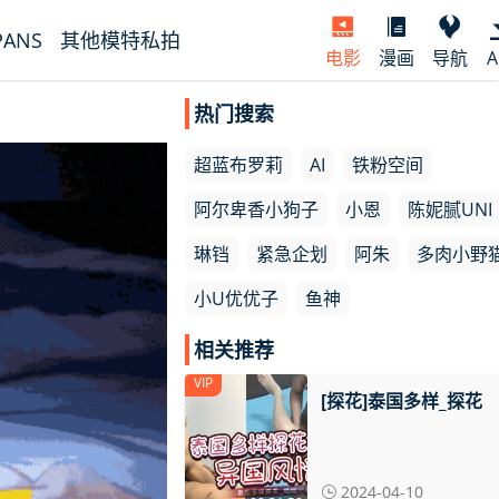
PANS
其他模特私拍
电影
漫画
导航
A
热门搜索
超蓝布罗莉
AI
铁粉空间
阿尔卑香小狗子
小恩
陈妮腻UNI
琳铛
紧急企划
阿朱
多肉小野
小U优优子
鱼神
相关推荐
VIP
[探花]泰国多样_探花
2024-04-10