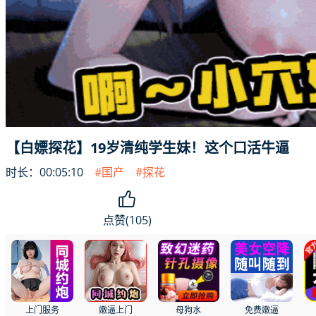
【白嫖探花】19岁清纯学生妹！这个口活牛逼
时长：00:05:10
#国产
#探花
点赞(105)
上门服务
嫩逼上门
母狗水
免费嫩逼