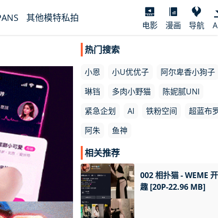
PANS
其他模特私拍
电影
漫画
导航
A
热门搜索
小恩
小U优优子
阿尔卑香小狗子
琳铛
多肉小野猫
陈妮腻UNI
紧急企划
AI
铁粉空间
超蓝布
阿朱
鱼神
相关推荐
002 相扑猫 - WEME 
趣 [20P-22.96 MB]