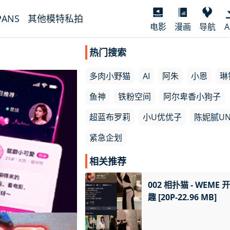
PANS
其他模特私拍
电影
漫画
导航
A
热门搜索
多肉小野猫
AI
阿朱
小恩
琳
鱼神
铁粉空间
阿尔卑香小狗子
超蓝布罗莉
小U优优子
陈妮腻UN
紧急企划
相关推荐
002 相扑猫 - WEME 
趣 [20P-22.96 MB]