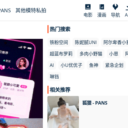
PANS
其他模特私拍
电影
漫画
导航
A
热门搜索
铁粉空间
陈妮腻UNI
阿尔卑香小
超蓝布罗莉
多肉小野猫
小恩
AI
小U优优子
鱼神
紧急企划
琳铛
相关推荐
狐狸 - PANS