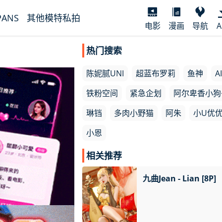
PANS
其他模特私拍
电影
漫画
导航
A
热门搜索
陈妮腻UNI
超蓝布罗莉
鱼神
AI
铁粉空间
紧急企划
阿尔卑香小狗
琳铛
多肉小野猫
阿朱
小U优
小恩
相关推荐
九曲Jean - Lian [8P]