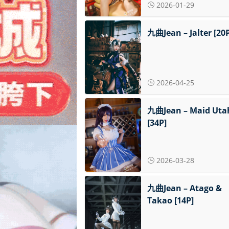
2026-01-29
九曲Jean – Jalter [20P
2026-04-25
九曲Jean – Maid Uta
[34P]
2026-03-28
九曲Jean – Atago &
Takao [14P]